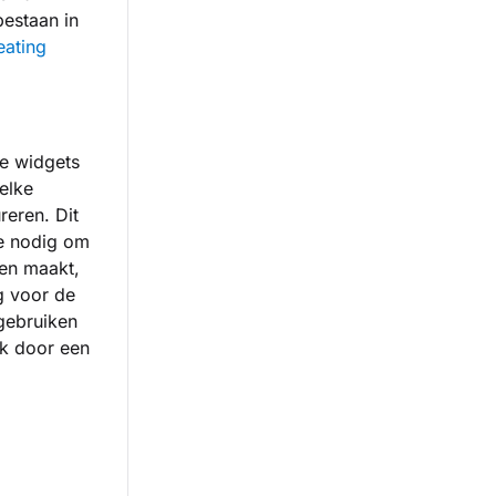
bestaan in
eating
de widgets
 elke
eren. Dit
e nodig om
men maakt,
g voor de
 gebruiken
sk door een