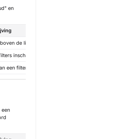
ud" en
jving
 boven de lijst met filters. Als je wilt, kun je het leeg maken.
filters inschakelen en sorteren door ze te slepen.
n een filter veel opties bevatten, door een maximum in te ste
t een
ord