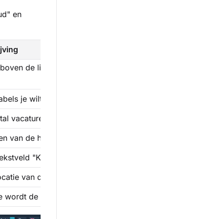
ud" en
jving
l boven de lijst met vacatures. Het ondersteunt een mergefie
bels je wilt tonen onder de titel van de vacature in de lijst
tal vacatures dat in de shortlist wordt getoond
en van de hoofdafbeelding (vaak werkgeverslogo) van de 
tekstveld "Korte beschrijving" onder de titel moet worden 
ocatie van de baan bovenaan de titel moet worden weerge
 wordt de lijst vooraf gefilterd op criteria of categorie.