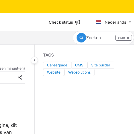
Check status
Nederlands
Zoeken
CMD+K
Press CMD+K to open search
TAGS
Careerpage
CMS
Site builder
zen minuut(en)
Website
Websolutions
ina, dit
s van