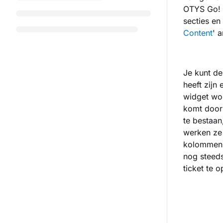
OTYS Go! z
secties en
Content
' a
Je kunt de
heeft zijn 
widget wor
komt door
te bestaan
werken ze 
kolommen t
nog steeds
ticket te 