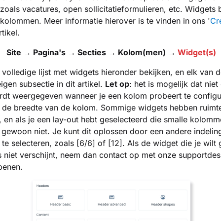
oals vacatures, open sollicitatieformulieren, etc. Widgets 
 kolommen. Meer informatie hierover is te vinden in ons '
Cr
rtikel.
Site → Pagina's → Secties → Kolom(men) →
Widget(s)
 volledige lijst met widgets hieronder bekijken, en elk van 
eigen subsectie in dit artikel.
Let op
: het is mogelijk dat niet
dt weergegeven wanneer je een kolom probeert te configur
 de breedte van de kolom. Sommige widgets hebben ruimt
, en als je een lay-out hebt geselecteerd die smalle kolom
gewoon niet. Je kunt dit oplossen door een andere indelin
e selecteren, zoals [6/6] of [12]. Als de widget die je wilt
 niet verschijnt, neem dan contact op met onze supportde
openen.