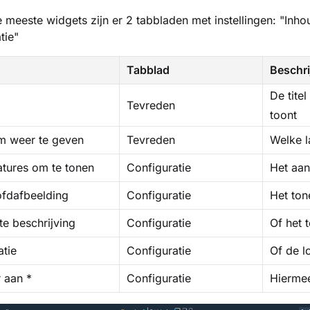
e meeste widgets zijn er 2 tabbladen met instellingen: "Inho
tie"
Tabblad
Beschri
De tite
Tevreden
toont
m weer te geven
Tevreden
Welke la
tures om te tonen
Configuratie
Het aan
fdafbeelding
Configuratie
Het ton
te beschrijving
Configuratie
Of het 
atie
Configuratie
Of de l
r aan *
Configuratie
Hiermee