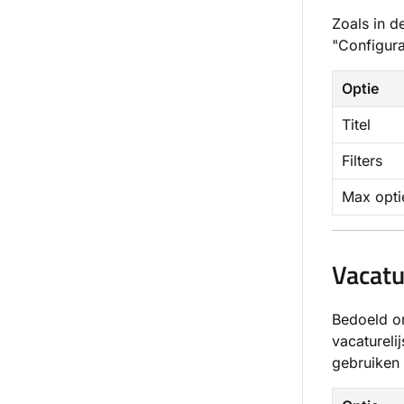
Zoals in d
"Configura
Optie
Titel
Filters
Max opti
Vacatu
Bedoeld om
vacatureli
gebruiken o