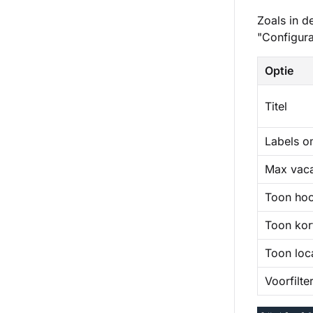
Zoals in d
"Configura
Optie
Titel
Labels o
Max vaca
Toon hoo
Toon kor
Toon loc
Voorfilte