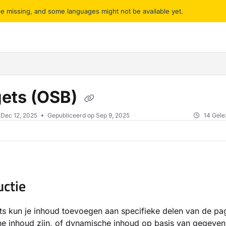
 be missing, and some languages might not be available yet.
ms.txt
ets (OSB)
p
Dec 12, 2025
Gepubliceerd op Sep 9, 2025
14 Gele
uctie
s kun je inhoud toevoegen aan specifieke delen van de pag
e inhoud zijn, of dynamische inhoud op basis van gegeven