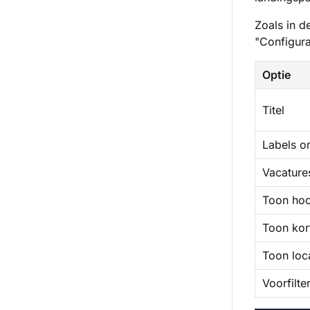
Zoals in d
"Configura
Optie
Titel
Labels o
Vacature
Toon hoo
Toon kor
Toon loc
Voorfilte