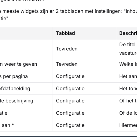
e meeste widgets zijn er 2 tabbladen met instellingen: "Inho
tie"
Tabblad
Beschri
De tite
Tevreden
vacatur
m weer te geven
Tevreden
Welke l
s per pagina
Configuratie
Het aan
fdafbeelding
Configuratie
Het ton
te beschrijving
Configuratie
Of het 
atie
Configuratie
Of de l
r aan *
Configuratie
Hiermee