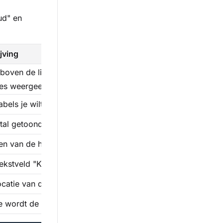
ud" en
jving
l boven de lijst met vacatures. Het ondersteunt een samenvo
es weergeeft
abels je wilt weergeven onder de titel van de vacature in de 
tal getoonde vacatures per pagina
en van de hoofdafbeelding (vaak werkgevers logo) van de 
tekstveld "Korte beschrijving" onder de titel moet worden 
ocatie van de baan bovenaan de titel moet worden weerge
 wordt de lijst vooraf gefilterd op criteria of categorie.