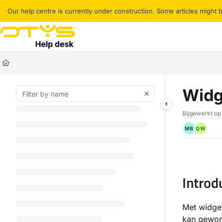
Documentation Index
Our help centre is currently under construction. Some articles might
Fetch the complete documentation index at:
https://helpdesk.otys.com/ll
Use this file to discover all available pages before exploring further.
Widg
Bijgewerkt o
MB
QW
Introd
Met widget
kan gewon