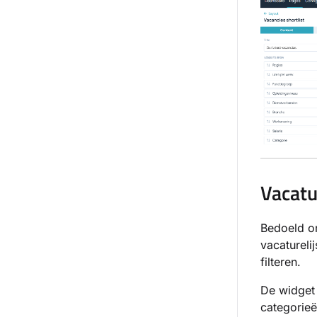
Vacatu
Bedoeld om
vacatureli
filteren.
De widget 
categorieë