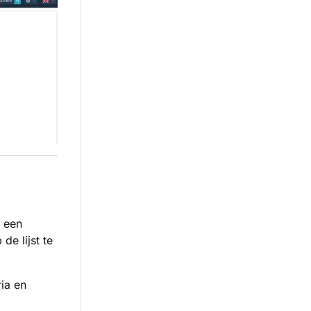
t een
de lijst te
ria en